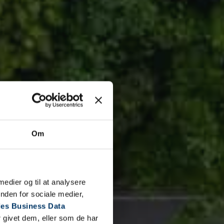
lding
g her. Vi vender tilbage hurtigst muligt.
Om
 medier og til at analysere
nden for sociale medier,
es Business Data
 givet dem, eller som de har