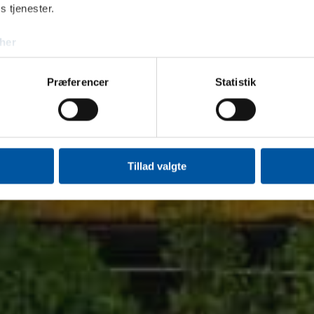
s tjenester.
her
Præferencer
Statistik
Tillad valgte
Send