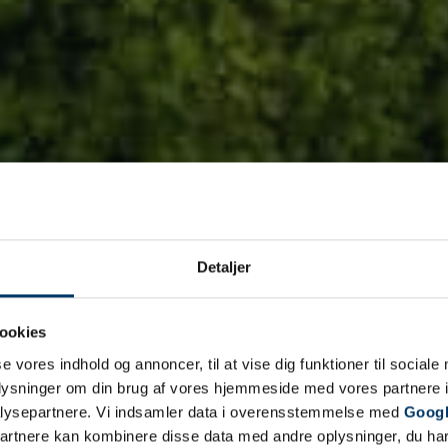
ole –
Tilme
Tilmeld di
dsjælland
Detaljer
ookies
til at bestå køreprøven til
se vores indhold og annoncer, til at vise dig funktioner til sociale
oplysninger om din brug af vores hjemmeside med vores partnere i
lysepartnere. Vi indsamler data i overensstemmelse med
Googl
partnere kan kombinere disse data med andre oplysninger, du har