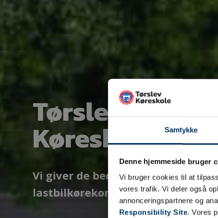
Tørslev Køresk
Køreskole Nor
Samtykke
Denne hjemmeside bruger c
Vi giver de bedste forudsætninger 
Vi bruger cookies til at tilpas
vores trafik. Vi deler også 
lastbilkørekort
annonceringspartnere og ana
Responsibility Site
. Vores 