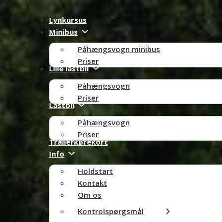
Lynkursus
Minibus
Påhængsvogn minibus
Priser
Lille lastbil
Påhængsvogn
Priser
Lastbil
Påhængsvogn
Priser
Trailerkørekort
Info
Holdstart
Kontakt
Om os
Kontrolspørgsmål