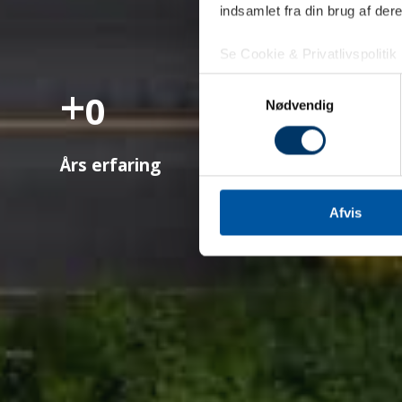
indsamlet fra din brug af dere
Se Cookie & Privatlivspolitik
Samtykkevalg
+
0
Nødvendig
Års erfaring
Afvis