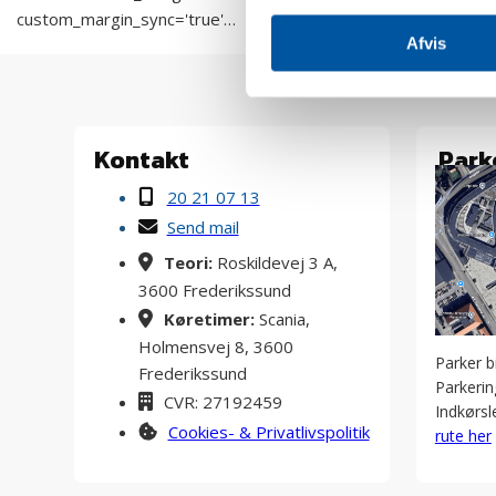
custom_margin_sync='true'…
Afvis
Kontakt
Park
20 21 07 13
Send mail
Teori:
Roskildevej 3 A,
3600 Frederikssund
Køretimer:
Scania,
Holmensvej 8, 3600
Parker b
Frederikssund
Parkering
CVR: 27192459
Indkørsl
Cookies- & Privatlivspolitik
rute her