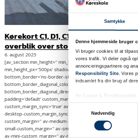
Samtykke
Kørekort C1, D1, C1/E, C/E – Få
Denne hjemmeside bruger c
overblik over stort kørekort
Vi bruger cookies til at tilpas
6. august 2025
vores trafik. Vi deler også 
[av_section min_height='' min_height_pc='25'
annonceringspartnere og ana
min_height_px='500px' shadow='no-border-styling'
Responsibility Site
. Vores 
bottom_border='no-border-styling'
indsamlet fra din brug af dere
bottom_border_diagonal_color='#333333'
bottom_border_diagonal_direction='' bottom_border_style=''
Se Cookie & Privatlivspolitik
padding='default' custom_margin='0px'
custom_margin_sync='true' av-desktop-custom_margin='' av-
Samtykkevalg
Nødvendig
desktop-custom_margin_sync='true' av-medium-
custom_margin='' av-medium-custom_margin_sync='true' av-
small-custom_margin='' av-small-custom_margin_sync='true'
av-mini-custom_margin='' av-mini-