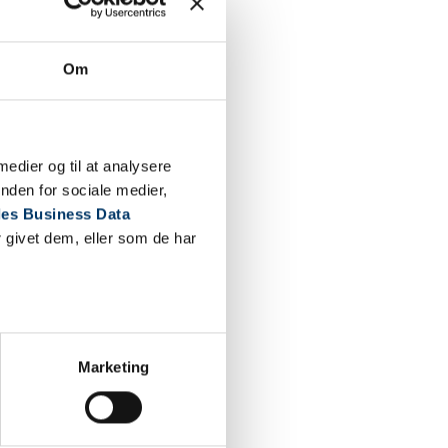
Om
 medier og til at analysere
nden for sociale medier,
es Business Data
lille lastbil og minibus
 givet dem, eller som de har
Marketing