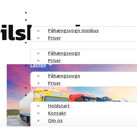
Lynkursus
ilskørekort
Minibus
Påhængsvogn minibus
Priser
Lille lastbil
Påhængsvogn
Priser
Lastbil
Påhængsvogn
Priser
Trailerkørekort
Info
Holdstart
Kontakt
Om os
Kontrolspørgsmål