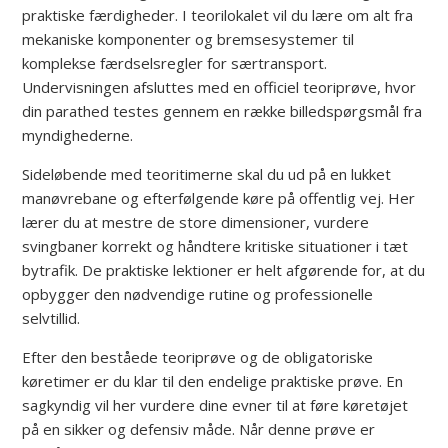
praktiske færdigheder. I teorilokalet vil du lære om alt fra
mekaniske komponenter og bremsesystemer til
komplekse færdselsregler for særtransport.
Undervisningen afsluttes med en officiel teoriprøve, hvor
din parathed testes gennem en række billedspørgsmål fra
myndighederne.
Sideløbende med teoritimerne skal du ud på en lukket
manøvrebane og efterfølgende køre på offentlig vej. Her
lærer du at mestre de store dimensioner, vurdere
svingbaner korrekt og håndtere kritiske situationer i tæt
bytrafik. De praktiske lektioner er helt afgørende for, at du
opbygger den nødvendige rutine og professionelle
selvtillid.
Efter den beståede teoriprøve og de obligatoriske
køretimer er du klar til den endelige praktiske prøve. En
sagkyndig vil her vurdere dine evner til at føre køretøjet
på en sikker og defensiv måde. Når denne prøve er