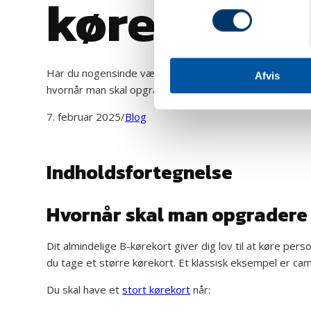
kørekort?
Har du nogensinde været i tvivl om, hvorvidt dit kørekor
Afvis
hvornår man skal opgradere sit kørekort.
7. februar 2025
/
Blog
Indholdsfortegnelse
Hvornår skal man opgradere 
Dit almindelige B-kørekort giver dig lov til at køre pers
du tage et større kørekort. Et klassisk eksempel er cam
Du skal have et
stort kørekort
når: