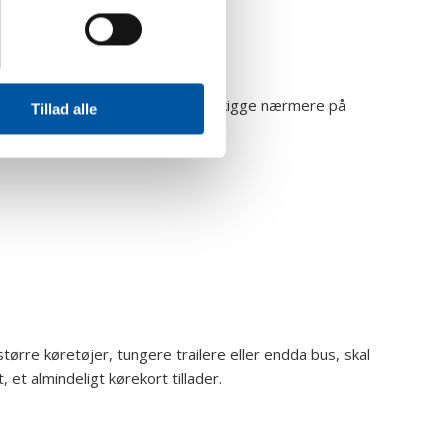
chauffør? I dette blogindlæg vil vi kigge nærmere på
Tillad alle
større køretøjer, tungere trailere eller endda bus, skal
et almindeligt kørekort tillader.