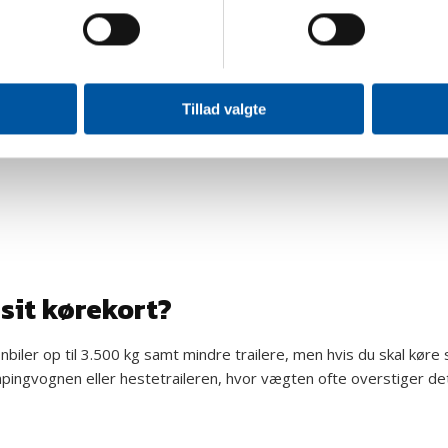
t er nok? Måske skal du køre en tung trailer eller vil være lastbil
Tillad valgte
sit kørekort?
onbiler op til 3.500 kg samt mindre trailere, men hvis du skal køre 
pingvognen eller hestetraileren, hvor vægten ofte overstiger det, 