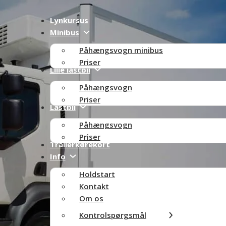
Lynkursus
Minibus
Påhængsvogn minibus
Priser
Lille lastbil
Påhængsvogn
Priser
Lastbil
Påhængsvogn
Priser
Trailerkørekort
Info
Holdstart
Kontakt
Om os
Kontrolspørgsmål